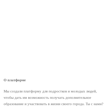
Калі я атрымала запрашэнне на стажыроўку ў СММ камандзе
ЮНІСЕФ, я не магла ўявіць, наколькі гэты досвед зменіць маё
ўспрыманне свету!
Подробнее
Поделиться
О платформе
Мы создали платформу для подростков и молодых людей,
чтобы дать им возможность получать дополнительное
образование и участвовать в жизни своего города. Ты с нами?