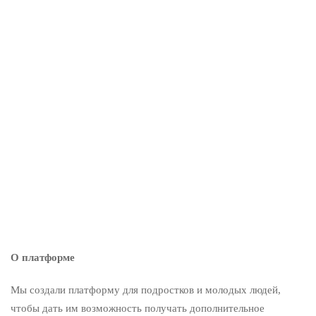
23 августа 2024
12 августа ЮНИСЕФ и весь мир празднуют Международный
день молодёжи. Тематика этого года — как молодые люди в
цифровом пространстве.
Подробнее
Поделиться
О платформе
Мы создали платформу для подростков и молодых людей,
чтобы дать им возможность получать дополнительное