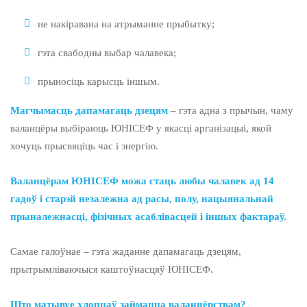
не накіравана на атрыманне прыбытку;
гэта свабодны выбар чалавека;
прыносіць карысць іншым.
Магчымасць дапамагаць дзецям
–
гэта адна з прычын, чаму
валанцёры выбіраюць ЮНІСЕФ у якасці арганізацыі, якой
хочуць прысвяціць час і энергію.
Валанцёрам ЮНІСЕФ можа стаць любы чалавек ад 14
гадоў і старэй незалежна ад расы, полу, нацыянальнай
прыналежнасці, фізічных асаблівасцей і іншых фактараў.
Самае галоўнае
–
гэта жаданне дапамагаць дзецям,
прытрымліваючыся каштоўнасцяў ЮНІСЕФ.
Што матывуе хлопцаў займацца валанцёрствам?