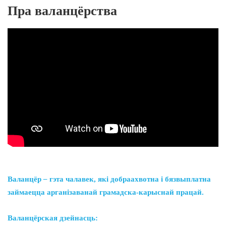
Пра валанцёрства
Валанцёр
–
гэта чалавек, які добраахвотна і бязвыплатна
займаецца арганізаванай грамадска-карыснай працай.
Валанцёрская дзейнасць: