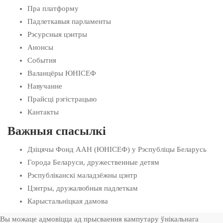
Пра платформу
Падлеткавыя парламенты
Рэсурсныя цэнтры
Анонсы
События
Валанцёры ЮНІСЕФ
Навучанне
Прайсці рэгістрацыю
Кантакты
Важныя спасылкі
Дзіцячы Фонд ААН (ЮНІСЕФ) у Рэспубліцы Беларусь
Города Беларуси, дружественные детям
Рэспубліканскі маладзёжны цэнтр
Цэнтры, дружалюбныя падлеткам
Карыстальніцкая дамова
Вы можаце адмовіцца ад прысваення кампутару ўнікальнага