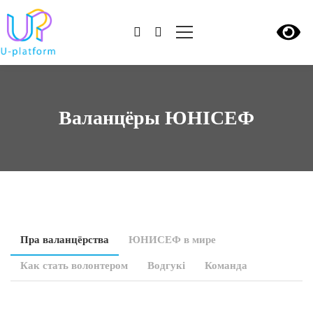
Валанцёры ЮНІСЕФ
Пра валанцёрства
ЮНИСЕФ в мире
Как стать волонтером
Водгукі
Команда