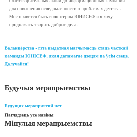
благотворительных акций до информационных кампаний
для повышения осведомленности о проблемах детства.
Мне нравится быть волонтером ЮНИСЕФ и я хочу
продолжать творить добрые дела.
Валанцёрства - гэта выдатная магчымасць стаць часткай
каманды ЮНІСЕФ, якая дапамагае дзецям па ўсім свеце.
Далучайся!
Будучыя мерапрыемствы
Будущих мероприятий нет
Паглядзець усе навіны
Мінулыя мерапрыемствы