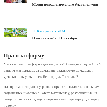
Месяц психологического благополучия
11 Кастрычнік 2024
Плоггинг-забег 11 октября
Пра платформу
Мы стварылі платформу для падлеткаў і маладых людзей, каб
даць ім магчымасць атрымліваць дадатковую адукацыю і
ўдзельнічаць у жыцці свайго горада. Ты з намі?
Платформа створаная ў рамках праекта "Падлеткі з навыкамі
сацыяльных інавацый". Змест матэрыялаў, размешчаных на
сайце, можа не супадаць з меркаваннем партнёраў і донараў
праекту.