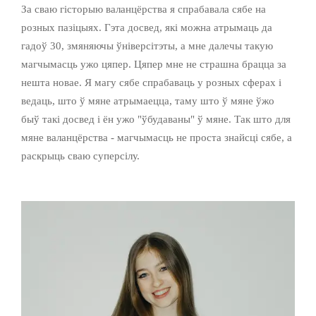
За сваю гісторыю валанцёрства я спрабавала сябе на
розных пазіцыях. Гэта досвед, які можна атрымаць да
гадоў 30, змяняючы ўніверсітэты, а мне далечы такую
магчымасць ужо цяпер. Цяпер мне не страшна брацца за
нешта новае. Я магу сябе спрабаваць у розных сферах і
ведаць, што ў мяне атрымаецца, таму што ў мяне ўжо
быў такі досвед і ён ужо "ўбудаваны" ў мяне. Так што для
мяне валанцёрства - магчымасць не проста знайсці сябе, а
раскрыць сваю суперсілу.