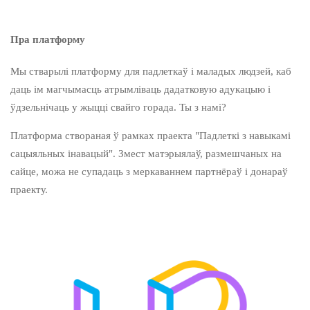
Пра платформу
Мы стварылі платформу для падлеткаў і маладых людзей, каб
даць ім магчымасць атрымліваць дадатковую адукацыю і
ўдзельнічаць у жыцці свайго горада. Ты з намі?
Платформа створаная ў рамках праекта "Падлеткі з навыкамі
сацыяльных інавацый". Змест матэрыялаў, размешчаных на
сайце, можа не супадаць з меркаваннем партнёраў і донараў
праекту.