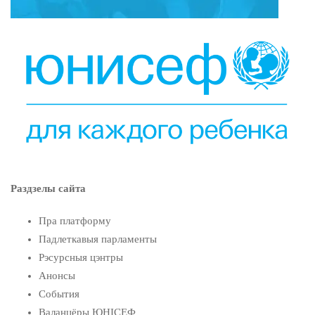
Раздзелы сайта
Пра платформу
Падлеткавыя парламенты
Рэсурсныя цэнтры
Анонсы
События
Валанцёры ЮНІСЕФ