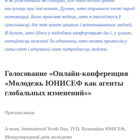
Я не ўдзельнічала як спікерка, але было вельмі цікава
паслухаць пра іхні вопыт. Думаю, што атрымала вялікі зарад
матывацыі. Было прыемна ведаць, што я знаходжуся ў
супольнасці, дзе так шмат цікавых і заматываваных людзей.
Я думаю, што ўдзел у падобных канферэнцыях ды і, у цэлым,
актыўнасць важная! Ты адчуваеш, што нешта прыносіш у
гэты свет і адчуваеш сваю патрэбнасць людзям.
Голосование «Онлайн-конференция
«Молодежь ЮНИСЕФ как агенты
глобальных изменений»»
Прагаласаваць
A-team
,
International Youth Day
,
IYD
,
Валанцёры ЮНІСЕФ
,
Международный день молодежи