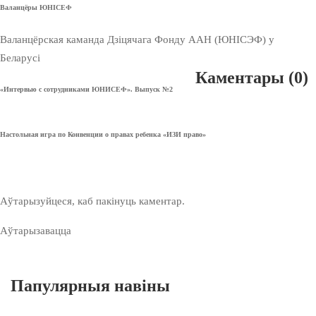
Валанцёры ЮНІСЕФ
Валанцёрская каманда Дзіцячага Фонду ААН (ЮНІСЭФ) у
Беларусі
Каментары
(0)
«Интервью с сотрудниками ЮНИСЕФ». Выпуск №2
Настольная игра по Конвенции о правах ребенка «ИЗИ право»
Аўтарызуйцеся, каб пакінуць каментар.
Аўтарызавацца
Папулярныя навіны