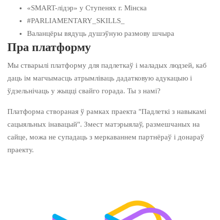
«SMART-лідэр» у Ступенях г. Мінска
#PARLIAMENTARY_SKILLS_
Валанцёры вядуць душэўную размову шчыра
Пра платформу
Мы стварылі платформу для падлеткаў і маладых людзей, каб
даць ім магчымасць атрымліваць дадатковую адукацыю і
ўдзельнічаць у жыцці свайго горада. Ты з намі?
Платформа створаная ў рамках праекта "Падлеткі з навыкамі
сацыяльных інавацый". Змест матэрыялаў, размешчаных на
сайце, можа не супадаць з меркаваннем партнёраў і донараў
праекту.