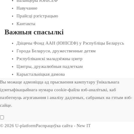
Валанцёры ЮНІСЕФ
Навучанне
Прайсці рэгістрацыю
Кантакты
Важныя спасылкі
Дзіцячы Фонд ААН (ЮНІСЕФ) у Рэспубліцы Беларусь
Города Беларуси, дружественные детям
Рэспубліканскі маладзёжны цэнтр
Цэнтры, дружалюбныя падлеткам
Карыстальніцкая дамова
Вы можаце адмовіцца ад прысваення кампутару ўнікальнага
ідэнтыфікацыйнага нумара cookie-файла вэб-аналітыкі, каб
пазбегнуць агрэгавання і аналізу дадзеных, сабраных на гэтым вэб-
сайце.
© 2026 U-platform
Распрацоўка сайта - New IT