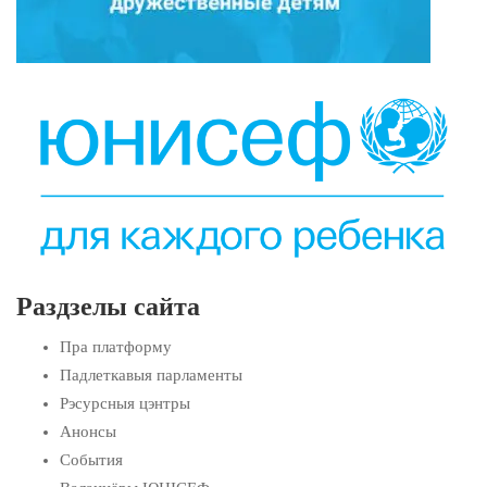
Раздзелы сайта
Пра платформу
Падлеткавыя парламенты
Рэсурсныя цэнтры
Анонсы
События