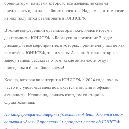
брейншторм, во время которого все желающие смогли
предложить идеи дальнейших проектов! Надеемся, что многие
из них получится реализовать в ЮНИСЕФ.
В конце конференции организаторы поделились итогами
деятельности ЮНИСЕФ в Беларуси за последние 2 года:
упомянули все мероприятия, в которых принимали участие как
волонтёры ЮНИСЕФ, так и члены A-team. А также открыли
завесу тайны, рассказав о том, какие активности будут
проведены в ближайшее время!
Ксюша, которая волонтерит в ЮНИСЕФ с 2024 года, очень
часто и с удовольствием вовлекается в онлайн и офлайн
активности. Ксюша поделилась взглядом со стороны
слушательницы:
На канферэнцыі валанцёркі і ўдзельніцы A-team дзяліліся сваім
вопытам удзелу ў праектах і мерапрыемствах ад ЮНІСЭФ.