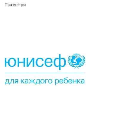
Падзяліцца